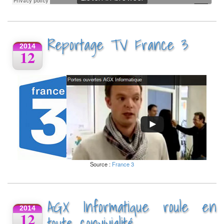
Reportage TV France 3
2014
12
Source :
France 3
AGX Informatique roule en
2014
12
toute convivialité