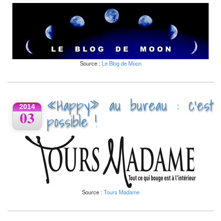
Source :
Le Blog de Moon
«Happy» au bureau : c’est
2014
03
possible !
Source :
Tours Madame