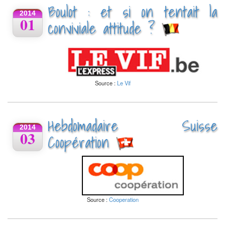
Boulot : et si on tentait la
2014
01
conviviale attitude ?
Source :
Le Vif
Hebdomadaire Suisse
2014
03
Coopération
Source :
Cooperation