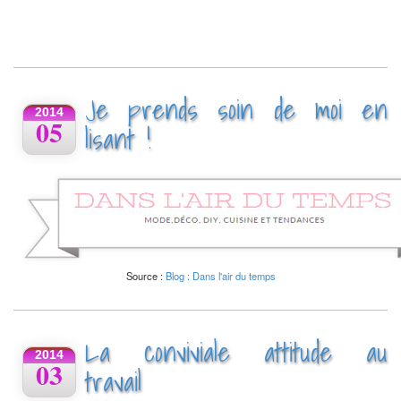
Je prends soin de moi en
2014
05
lisant !
Source :
Blog : Dans l'air du temps
La conviviale attitude au
2014
03
travail