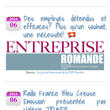
Des employés détendus et
2014
06
efficaces? Plus qu’un souhait,
une nécessité!
Source :
Le journal bimensuel de la FER Genève
Radio France Bleu Creuse
2014
06
Emission présentée par
Valérie TRUNDE