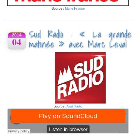
Source :
Marie France
Sud Radio : « La grande
2014
04
matinée » avec Marc Leval
Source :
Sud Radio