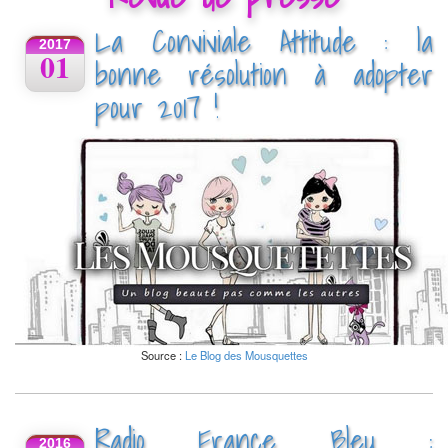
La Conviviale Attitude : la
2017
01
bonne résolution à adopter
pour 2017 !
Source :
Le Blog des Mousquettes
Radio France Bleu :
2016