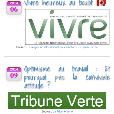
Vivre heureux au boulot
2014
06
Source :
Le magazine international pour améliorer sa qualité de vie
Optimisme au travail : Et
2014
09
pourquoi pas la conviviale
attitude ?
Source :
La Tribune Verte