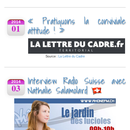
« Pratiquons la conviviale
2014
01
attitude ! »
Source :
La Lettre du Cadre
Interview Radio Suisse avec
2014
03
Nathalie Salamolard